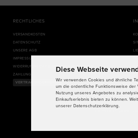
RECHTLICHES
I
VERSANDKOSTEN
KO
DATENSCHUTZ
SI
UNSERE AGB
LI
IMPRESSUM
R
WIDERRUFSRECHT & WIDERRUFSFORMULAR
FA
Diese Webseite verwend
ZAHLUNG
CL
Wir verwenden Cookies und ähnliche Tec
VERTRAG WIDERRUFEN
CO
um die ordentliche Funktionsweise der 
Nutzung unseres Angebotes zu analysi
Einkaufserlebnis bieten zu können. Weit
unserer Datenschutzerklärung.
Alle Preise inkl. gesetzl. Mw
mo