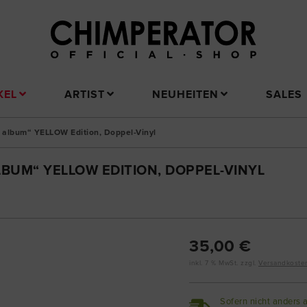
KEL
ARTIST
NEUHEITEN
SALES
en album“ YELLOW Edition, Doppel-Vinyl
LBUM“ YELLOW EDITION, DOPPEL-VINYL
35,00 €
inkl. 7 % MwSt. zzgl.
Versandkoste
Sofern nicht anders 