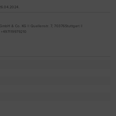
26.04.2024.
mbH & Co. KG || Quellenstr. 7, 70376Stuttgart ||
| +497119979210