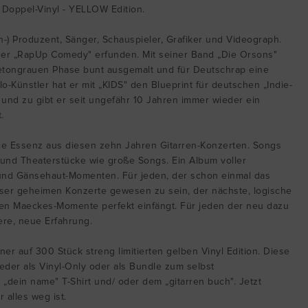
 Doppel-Vinyl - YELLOW Edition.
in-) Produzent, Sänger, Schauspieler, Grafiker und Videograph.
 er „RapUp Comedy" erfunden. Mit seiner Band „Die Orsons"
betongrauen Phase bunt ausgemalt und für Deutschrap eine
lo-Künstler hat er mit „KIDS" den Blueprint für deutschen „Indie-
und zu gibt er seit ungefähr 10 Jahren immer wieder ein
.
 die Essenz aus diesen zehn Jahren Gitarren-Konzerten. Songs
 und Theaterstücke wie große Songs. Ein Album voller
und Gänsehaut-Momenten. Für jeden, der schon einmal das
eser geheimen Konzerte gewesen zu sein, der nächste, logische
ellen Maeckes-Momente perfekt einfängt. Für jeden der neu dazu
re, neue Erfahrung.
ner auf 300 Stück streng limitierten gelben Vinyl Edition. Diese
eder als Vinyl-Only oder als Bundle zum selbst
„dein name" T-Shirt und/ oder dem „gitarren buch". Jetzt
 alles weg ist.