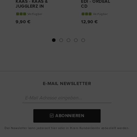
KAAS - KAAS &
EDI - ORDEAL
JUGGLERZ IN
CD
JAMAICA EP
Verfügbar
Verfügbar
CD
9,90 €
12,90 €
E-MAIL NEWSLETTER
ABONNIEREN
Der Newsletter kann jederzeit hier oder in Ihrem Kundenkonto abbestellt werden.