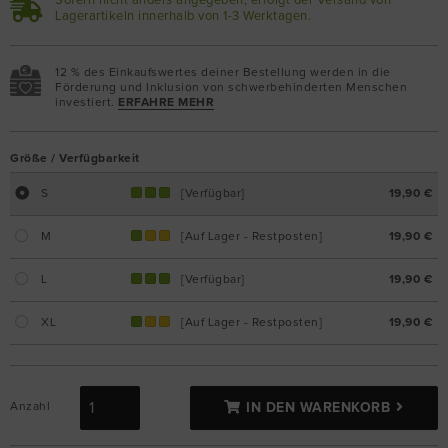
Sofern nicht anders angegeben, erfolgt der Versand von
Lagerartikeln innerhalb von 1-3 Werktagen.
12 % des Einkaufswertes deiner Bestellung werden in die
Förderung und Inklusion von schwerbehinderten Menschen
investiert.
ERFAHRE MEHR
Größe / Verfügbarkeit
S
[Verfügbar]
19,90 €
M
[Auf Lager - Restposten]
19,90 €
L
[Verfügbar]
19,90 €
XL
[Auf Lager - Restposten]
19,90 €
Anzahl
IN DEN WARENKORB