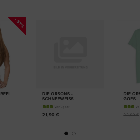
- 57%
ÜRFEL
DIE ORSONS -
DIE OR
SCHNEEWEISS
GOES
T-SHIRT
GIRL-S
Verfügbar
Ve
21,90 €
22,90 €