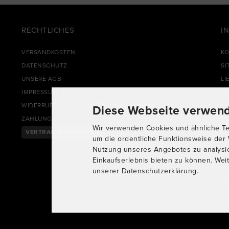
RECHTLICHES
I
VERSANDKOSTEN
KO
DATENSCHUTZ
SI
UNSERE AGB
LI
IMPRESSUM
R
WIDERRUFSRECHT & WIDERRUFSFORMULAR
FA
Diese Webseite verwend
ZAHLUNG
CL
Wir verwenden Cookies und ähnliche Tec
VERTRAG WIDERRUFEN
CO
um die ordentliche Funktionsweise der 
Nutzung unseres Angebotes zu analysi
Einkaufserlebnis bieten zu können. Weit
unserer Datenschutzerklärung.
Alle Preise inkl. gesetzl. Mw
mo