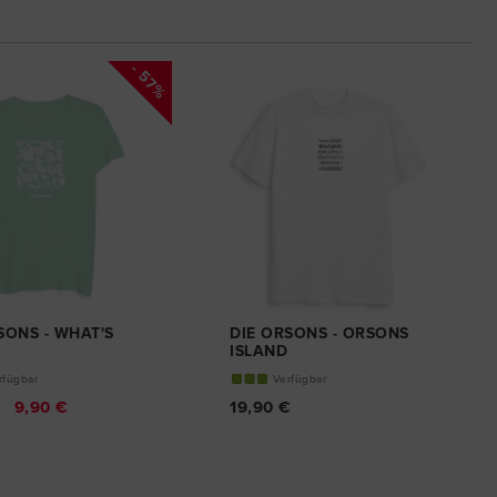
- 57%
SONS - WHAT'S
DIE ORSONS - ORSONS
ISLAND
HIRT
T-SHIRT
rfügbar
Verfügbar
9,90 €
19,90 €