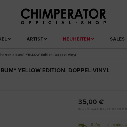
KEL
ARTIST
NEUHEITEN
SALES
gitarren album“ YELLOW Edition, Doppel-Vinyl
LBUM“ YELLOW EDITION, DOPPEL-VINYL
35,00 €
inkl. 7 % MwSt. zzgl.
Versandkoste
Sofern nicht anders 