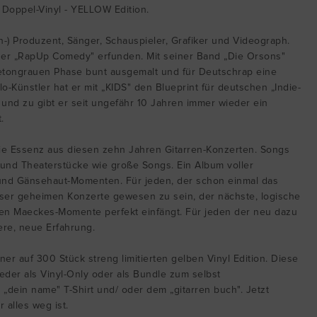
 Doppel-Vinyl - YELLOW Edition.
in-) Produzent, Sänger, Schauspieler, Grafiker und Videograph.
 er „RapUp Comedy" erfunden. Mit seiner Band „Die Orsons"
betongrauen Phase bunt ausgemalt und für Deutschrap eine
lo-Künstler hat er mit „KIDS" den Blueprint für deutschen „Indie-
und zu gibt er seit ungefähr 10 Jahren immer wieder ein
.
 die Essenz aus diesen zehn Jahren Gitarren-Konzerten. Songs
 und Theaterstücke wie große Songs. Ein Album voller
und Gänsehaut-Momenten. Für jeden, der schon einmal das
eser geheimen Konzerte gewesen zu sein, der nächste, logische
ellen Maeckes-Momente perfekt einfängt. Für jeden der neu dazu
re, neue Erfahrung.
ner auf 300 Stück streng limitierten gelben Vinyl Edition. Diese
eder als Vinyl-Only oder als Bundle zum selbst
„dein name" T-Shirt und/ oder dem „gitarren buch". Jetzt
 alles weg ist.