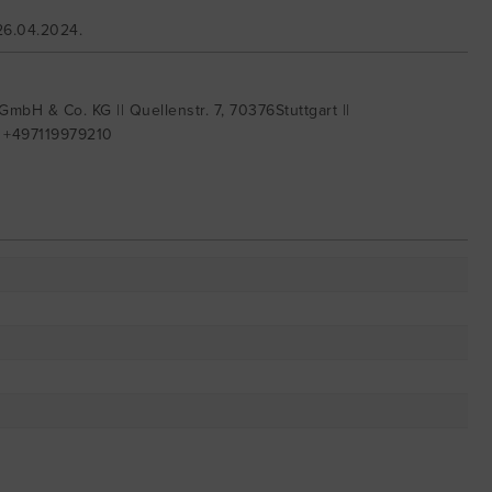
26.04.2024.
mbH & Co. KG || Quellenstr. 7, 70376Stuttgart ||
| +497119979210