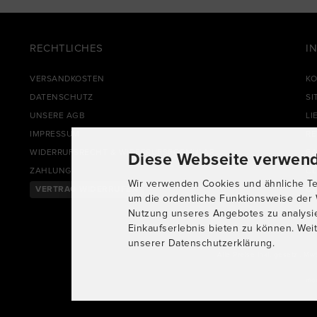
RECHTLICHES
I
VERSANDKOSTEN
KO
DATENSCHUTZ
SI
UNSERE AGB
LI
IMPRESSUM
R
WIDERRUFSRECHT & WIDERRUFSFORMULAR
FA
Diese Webseite verwend
ZAHLUNG
CL
Wir verwenden Cookies und ähnliche Tec
VERTRAG WIDERRUFEN
CO
um die ordentliche Funktionsweise der 
Nutzung unseres Angebotes zu analysi
Einkaufserlebnis bieten zu können. Weit
unserer Datenschutzerklärung.
Alle Preise inkl. gesetzl. Mw
mo