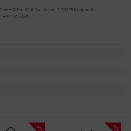
mbH & Co. KG || Quellenstr. 7, 70376Stuttgart ||
| +497119979210
- 46%
- 75%