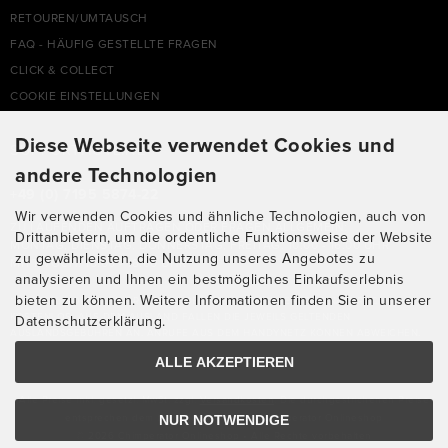
RETOUREN/UMTAUSCH
FAQ - HÄUFIG GESTELLTE FRAGEN
CLICK & COLLECT
COOKIE EINSTELLUNGEN
Diese Webseite verwendet Cookies und
SUPPORTHOTLINE
andere Technologien
+49 (0) 7195 5874-22
Wir verwenden Cookies und ähnliche Technologien, auch von
ZU LAUFENDEN AUFTRÄGEN ODER FRAGEN ALLGEMEIN:
Drittanbietern, um die ordentliche Funktionsweise der Website
MONTAG, DIENSTAG, DONNERSTAG, FREITAG: 10:00 - 16:00 UHR
zu gewährleisten, die Nutzung unseres Angebotes zu
MITTWOCH: 10:00 - 18:00 UHR
analysieren und Ihnen ein bestmögliches Einkaufserlebnis
bieten zu können. Weitere Informationen finden Sie in unserer
* KOSTEN: NORMALER ORTSTARIF DE, MIT FLATRATEVERTRAG NATÜRLICH
KOSTENLOS. AUS DEM AUSLAND FALLEN DIE JEWEILS GELTENDEN
Datenschutzerklärung.
AUSLANDSGEBÜHREN AN. ANRUFE AUS DEM HANDYNETZ KÖNNEN ABWEICHEN.
ALLE AKZEPTIEREN
Alle Preise inkl. gesetzl. MwSt. zzgl.
Versandkosten
. Die durchgestrichenen Preise
NUR NOTWENDIGE
entsprechen dem bisherigen Preis bei Chimperator Onlineshop
© 2026 Chimperator Onlineshop • Alle Rechte vorbehalten