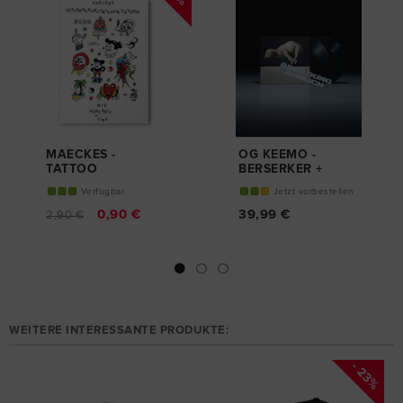
MAECKES -
OG KEEMO -
TATTOO
BERSERKER +
POSTER A3
VINYL (DELUXE
Verfügbar
Jetzt vorbestellen
EDITION)
0,90 €
39,99 €
2,90 €
WEITERE INTERESSANTE PRODUKTE:
- 23%