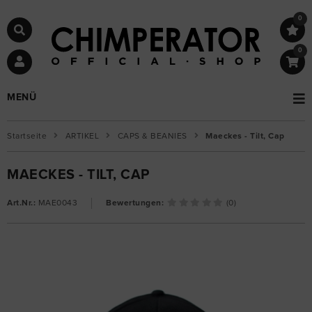
0
0
MENÜ
Startseite
ARTIKEL
CAPS & BEANIES
Maeckes - Tilt, Cap
MAECKES - TILT, CAP
Art.Nr.:
MAE0043
Bewertungen:
(0)