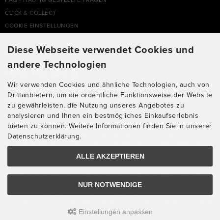
FAQ - HÄUFIG GESTELLTE FRAGEN
CLICK & COLLECT
COOKIE EINSTELLUNGEN
Diese Webseite verwendet Cookies und
SUPPORTHOTLINE
andere Technologien
+49 (0) 7195 5874-22
Wir verwenden Cookies und ähnliche Technologien, auch von
ZU LAUFENDEN AUFTRÄGEN ODER FRAGEN ALLGEMEIN:
Drittanbietern, um die ordentliche Funktionsweise der Website
MONTAG, DIENSTAG, DONNERSTAG, FREITAG: 10:00 - 16:00 UHR
zu gewährleisten, die Nutzung unseres Angebotes zu
MITTWOCH: 10:00 - 18:00 UHR
analysieren und Ihnen ein bestmögliches Einkaufserlebnis
bieten zu können. Weitere Informationen finden Sie in unserer
* KOSTEN: NORMALER ORTSTARIF DE, MIT FLATRATEVERTRAG NATÜRLICH
KOSTENLOS. AUS DEM AUSLAND FALLEN DIE JEWEILS GELTENDEN
Datenschutzerklärung.
AUSLANDSGEBÜHREN AN. ANRUFE AUS DEM HANDYNETZ KÖNNEN ABWEICHEN.
ALLE AKZEPTIEREN
Alle Preise inkl. gesetzl. MwSt. zzgl.
Versandkosten
. Die durchgestrichenen Preise
NUR NOTWENDIGE
entsprechen dem bisherigen Preis bei Chimperator Onlineshop
© 2026 Chimperator Onlineshop • Alle Rechte vorbehalten
modified eCommerce Shopsoftware © 2009-2026 • Design & Programmierung Rehm
Einstellungen anpassen
Webdesign