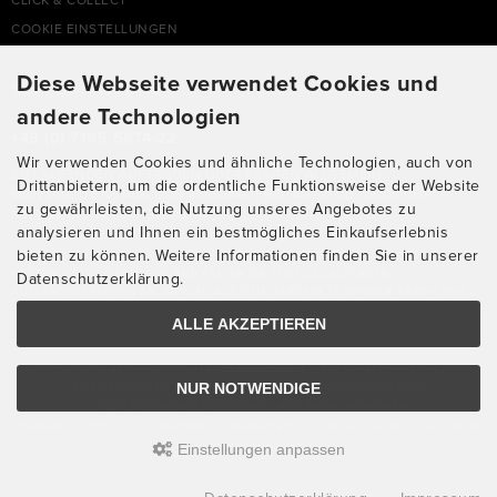
CLICK & COLLECT
COOKIE EINSTELLUNGEN
Diese Webseite verwendet Cookies und
SUPPORTHOTLINE
andere Technologien
+49 (0) 7195 5874-22
Wir verwenden Cookies und ähnliche Technologien, auch von
ZU LAUFENDEN AUFTRÄGEN ODER FRAGEN ALLGEMEIN:
Drittanbietern, um die ordentliche Funktionsweise der Website
MONTAG, DIENSTAG, DONNERSTAG, FREITAG: 10:00 - 16:00 UHR
zu gewährleisten, die Nutzung unseres Angebotes zu
MITTWOCH: 10:00 - 18:00 UHR
analysieren und Ihnen ein bestmögliches Einkaufserlebnis
bieten zu können. Weitere Informationen finden Sie in unserer
* KOSTEN: NORMALER ORTSTARIF DE, MIT FLATRATEVERTRAG NATÜRLICH
KOSTENLOS. AUS DEM AUSLAND FALLEN DIE JEWEILS GELTENDEN
Datenschutzerklärung.
AUSLANDSGEBÜHREN AN. ANRUFE AUS DEM HANDYNETZ KÖNNEN ABWEICHEN.
ALLE AKZEPTIEREN
Alle Preise inkl. gesetzl. MwSt. zzgl.
Versandkosten
. Die durchgestrichenen Preise
NUR NOTWENDIGE
entsprechen dem bisherigen Preis bei Chimperator Onlineshop
© 2026 Chimperator Onlineshop • Alle Rechte vorbehalten
modified eCommerce Shopsoftware © 2009-2026 • Design & Programmierung Rehm
Einstellungen anpassen
Webdesign