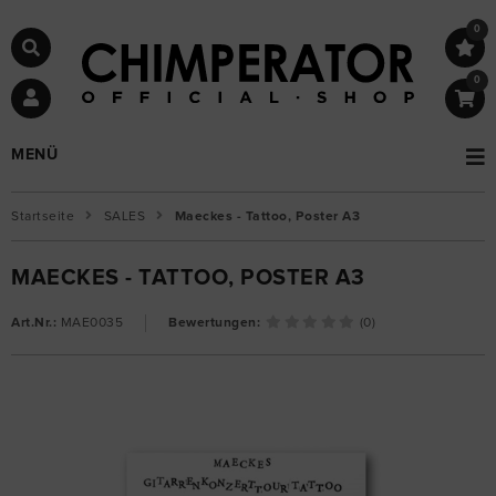
0
0
MENÜ
Startseite
SALES
Maeckes - Tattoo, Poster A3
MAECKES - TATTOO, POSTER A3
Art.Nr.:
MAE0035
Bewertungen:
(0)