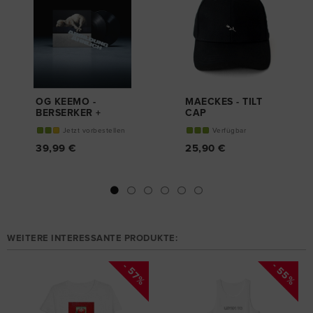
OG KEEMO -
MAECKES - TILT
BERSERKER +
CAP
VINYL (DELUXE
Jetzt vorbestellen
Verfügbar
EDITION)
39,99 €
25,90 €
WEITERE INTERESSANTE PRODUKTE:
- 55%
- 57%