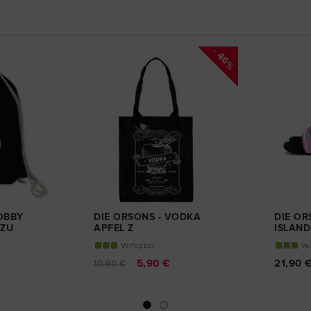
- 46%
BOBBY
DIE ORSONS - VODKA
DIE OR
 ZU
APFEL Z
ISLAND
JUTEBEUTEL
ODILET
Verfügbar
Ve
5,90 €
21,90 
10,90 €