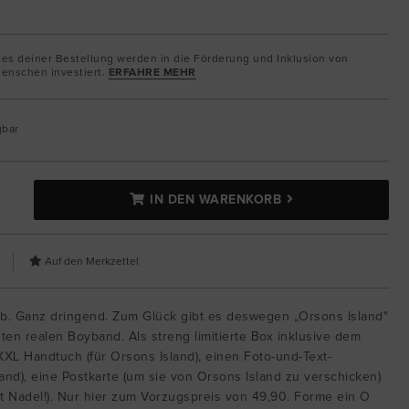
tes deiner Bestellung werden in die Förderung und Inklusion von
enschen investiert.
ERFAHRE MEHR
gbar
IN DEN WARENKORB
b. Ganz dringend. Zum Glück gibt es deswegen „Orsons Island"
ten realen Boyband. Als streng limitierte Box inklusive dem
 XXL Handtuch (für Orsons Island), einen Foto-und-Text-
nd), eine Postkarte (um sie von Orsons Island zu verschicken)
t Nadel!). Nur hier zum Vorzugspreis von 49,90. Forme ein O