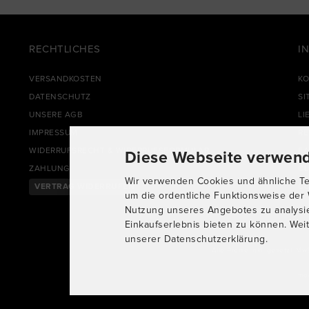
RECHTLICHES
I
VERSANDKOSTEN
KO
DATENSCHUTZ
SI
UNSERE AGB
LI
IMPRESSUM
R
WIDERRUFSRECHT & WIDERRUFSFORMULAR
FA
Diese Webseite verwend
ZAHLUNG
CL
Wir verwenden Cookies und ähnliche Tec
VERTRAG WIDERRUFEN
CO
um die ordentliche Funktionsweise der 
Nutzung unseres Angebotes zu analysi
Einkaufserlebnis bieten zu können. Weit
unserer Datenschutzerklärung.
Alle Preise inkl. gesetzl. Mw
mo