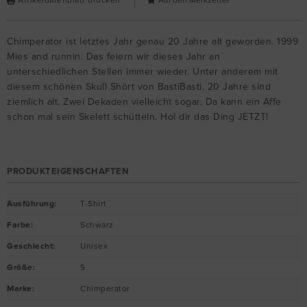
Artikeldatenblatt drucken
Chimperator ist letztes Jahr genau 20 Jahre alt geworden. 1999
Mies and runnin. Das feiern wir dieses Jahr an
unterschiedlichen Stellen immer wieder. Unter anderem mit
diesem schönen Skull Shört von BastiBasti. 20 Jahre sind
ziemlich alt. Zwei Dekaden vielleicht sogar. Da kann ein Affe
schon mal sein Skelett schütteln. Hol dir das Ding JETZT!
PRODUKTEIGENSCHAFTEN
Ausführung
:
T-Shirt
Farbe
:
Schwarz
Geschlecht
:
Unisex
Größe
:
S
Marke
:
Chimperator