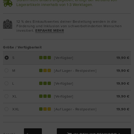
Sofern nicht anders angegeben, erfolgt der Versand von
Lagerartikeln innerhalb von 1-3 Werktagen.
12 % des Einkaufswertes deiner Bestellung werden in die
Förderung und Inklusion von schwerbehinderten Menschen
investiert.
ERFAHRE MEHR
Größe / Verfügbarkeit
S
[Verfügbar]
19,90 €
M
[Auf Lager - Restposten]
19,90 €
L
[Verfügbar]
19,90 €
XL
[Verfügbar]
19,90 €
XXL
[Auf Lager - Restposten]
19,90 €