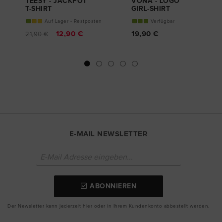
TEESY - JACKPOT
VONA - LOGO
T-SHIRT
GIRL-SHIRT
Auf Lager - Restposten
Verfügbar
12,90 €
19,90 €
21,90 €
E-MAIL NEWSLETTER
ABONNIEREN
Der Newsletter kann jederzeit hier oder in Ihrem Kundenkonto abbestellt werden.