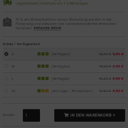
Lagerartikeln innerhalb von 1-3 Werktagen.
12 % des Einkaufswertes deiner Bestellung werden in die
Förderung und Inklusion von schwerbehinderten Menschen
investiert.
ERFAHRE MEHR
Größe / Verfügbarkeit
S
[Verfügbar]
19,90 €
9,90 €
M
[Verfügbar]
19,90 €
9,90 €
L
[Verfügbar]
19,90 €
9,90 €
XL
[Auf Lager - Restposten]
19,90 €
9,90 €
Anzahl
IN DEN WARENKORB