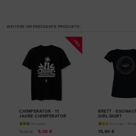
WEITERE INTERESSANTE PRODUKTE:
5%
- 75%
CHIMPERATOR - 11
BRETT - EGONAU
JAHRE CHIMPERATOR
GIRL-SHIRT
T-SHIRT
Verfügbar
Auf Lager - Rest
5,00 €
15,90 €
19,90 €