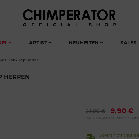
KEL
ARTIST
NEUHEITEN
SALES
ckes, Tank Top Herren
OP HERREN
9,90 €
21,90 €
inkl. 7 % MwSt. zzgl.
Versandkoste
Sofern nicht anders 