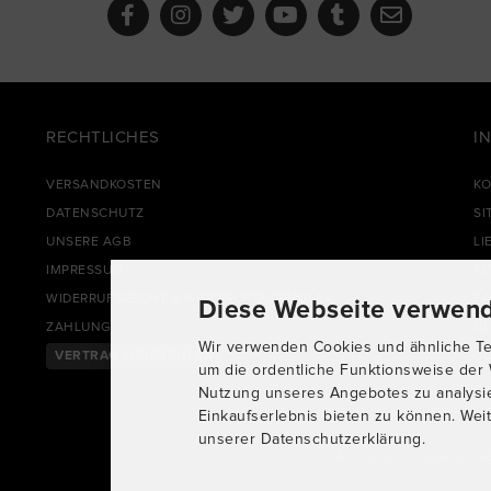
RECHTLICHES
I
VERSANDKOSTEN
KO
DATENSCHUTZ
SI
UNSERE AGB
LI
IMPRESSUM
R
WIDERRUFSRECHT & WIDERRUFSFORMULAR
FA
Diese Webseite verwend
ZAHLUNG
CL
Wir verwenden Cookies und ähnliche Tec
VERTRAG WIDERRUFEN
CO
um die ordentliche Funktionsweise der 
Nutzung unseres Angebotes zu analysi
Einkaufserlebnis bieten zu können. Weit
unserer Datenschutzerklärung.
Alle Preise inkl. gesetzl. Mw