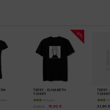
- 27%
TEN
TEESY - ELISABETH
TEESY 
T-SHIRT
T-SHIR
posten
Verfügbar
Ve
15,90 €
21,90 
21,90 €