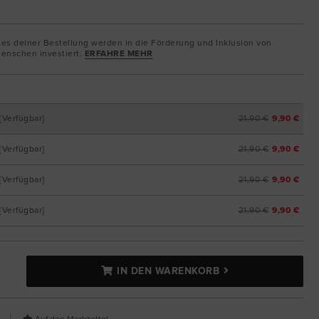
tes deiner Bestellung werden in die Förderung und Inklusion von
enschen investiert.
ERFAHRE MEHR
[Verfügbar]
21,90 €
9,90 €
[Verfügbar]
21,90 €
9,90 €
[Verfügbar]
21,90 €
9,90 €
[Verfügbar]
21,90 €
9,90 €
IN DEN WARENKORB