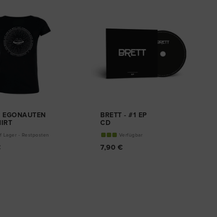
- EGONAUTEN
BRETT - #1 EP
HIRT
CD
f Lager - Restposten
Verfügbar
€
7,90 €