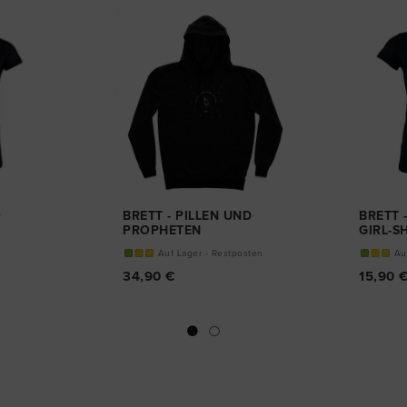
0
BRETT - PILLEN UND
BRETT 
PROPHETEN
GIRL-S
HOODIE
Auf Lager - Restposten
Au
34,90 €
15,90 