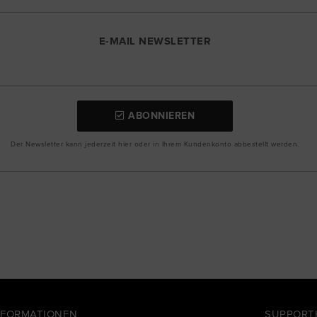
E-MAIL NEWSLETTER
ABONNIEREN
Der Newsletter kann jederzeit hier oder in Ihrem Kundenkonto abbestellt werden.
NFORMATIONEN
SUPPORT