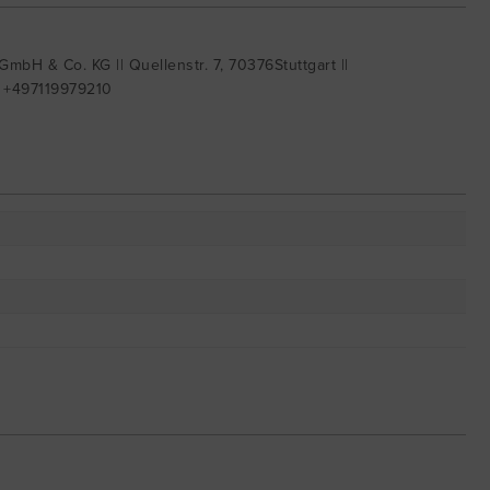
mbH & Co. KG || Quellenstr. 7, 70376Stuttgart ||
| +497119979210