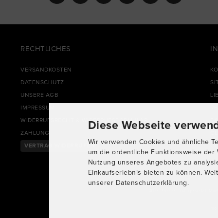
RECHTLICHES
I
VERSANDKOSTEN
KO
DATENSCHUTZ
SI
UNSERE AGB
LI
IMPRESSUM
R
WIDERRUFSRECHT & WIDERRUFSFORMULAR
FA
Diese Webseite verwend
ZAHLUNG
CL
Wir verwenden Cookies und ähnliche Tec
VERTRAG WIDERRUFEN
CO
um die ordentliche Funktionsweise der 
Nutzung unseres Angebotes zu analysi
Einkaufserlebnis bieten zu können. Weit
unserer Datenschutzerklärung.
Alle Preise inkl. gesetzl. Mw
mo