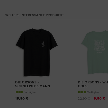
WEITERE INTERESSANTE PRODUKTE:
DIE ORSONS -
DIE ORSONS - WH
SCHNEEWEISSMANN
GOES
T-SHIRT
GIRL-SHIRT
Verfügbar
Verfügbar
19,90 €
9,90 €
22,90 €