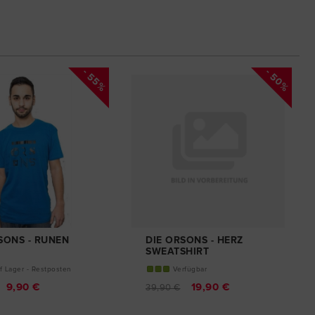
- 55%
- 50%
SONS - RUNEN
DIE ORSONS - HERZ
T
SWEATSHIRT
f Lager - Restposten
Verfügbar
9,90 €
19,90 €
39,90 €