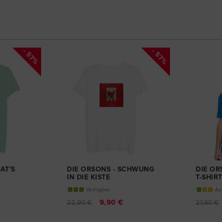
- 57%
- 57%
AT'S
DIE ORSONS - SCHWUNG
DIE OR
IN DIE KISTE
T-SHIR
GIRL-SHIRT
Verfügbar
Au
9,90 €
22,90 €
21,90 €