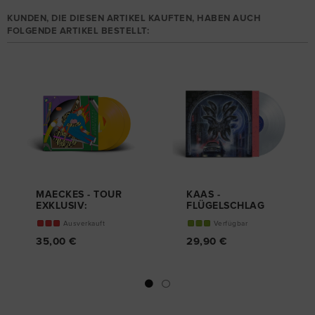
KUNDEN, DIE DIESEN ARTIKEL KAUFTEN, HABEN AUCH
FOLGENDE ARTIKEL BESTELLT:
MAECKES - TOUR
KAAS -
EXKLUSIV:
FLÜGELSCHLAG
„GITARREN
LIMITIERTE VINYL
Ausverkauft
Verfügbar
ALBUM“ YELLOW
EDITON
EDITION
35,00 €
29,90 €
DOPPEL-VINYL