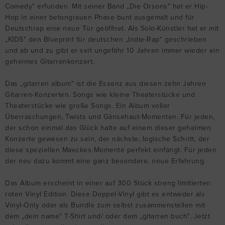
Comedy" erfunden. Mit seiner Band „Die Orsons" hat er Hip-
Hop in einer betongrauen Phase bunt ausgemalt und für
Deutschrap eine neue Tür geöffnet. Als Solo-Künstler hat er mit
„KIDS" den Blueprint für deutschen „Indie-Rap" geschrieben
und ab und zu gibt er seit ungefähr 10 Jahren immer wieder ein
geheimes Gitarrenkonzert.
Das „gitarren album" ist die Essenz aus diesen zehn Jahren
Gitarren-Konzerten. Songs wie kleine Theaterstücke und
Theaterstücke wie große Songs. Ein Album voller
Überraschungen, Twists und Gänsehaut-Momenten. Für jeden,
der schon einmal das Glück hatte auf einem dieser geheimen
Konzerte gewesen zu sein, der nächste, logische Schritt, der
diese speziellen Maeckes-Momente perfekt einfängt. Für jeden
der neu dazu kommt eine ganz besondere, neue Erfahrung.
Das Album erscheint in einer auf 300 Stück streng limitierten
roten Vinyl Edition. Diese Doppel-Vinyl gibt es entweder als
Vinyl-Only oder als Bundle zum selbst zusammenstellen mit
dem „dein name" T-Shirt und/ oder dem „gitarren buch". Jetzt