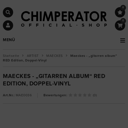
0
0
MENÜ
Startseite
ARTIST
MAECKES
Maeckes - „gitarren album“
RED Edition, Doppel-Vinyl
MAECKES - „GITARREN ALBUM“ RED
EDITION, DOPPEL-VINYL
Art.Nr.:
MAE0036
Bewertungen:
(0)