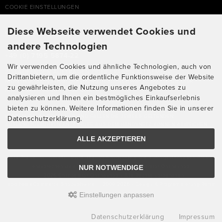
COOKIE EINSTELLUNGEN
Diese Webseite verwendet Cookies und
SUPPORTHOTLINE
andere Technologien
+49 (0) 7195 5874-22
Wir verwenden Cookies und ähnliche Technologien, auch von
ZU LAUFENDEN AUFTRÄGEN ODER FRAGEN ALLGEMEIN:
Drittanbietern, um die ordentliche Funktionsweise der Website
MONTAG, DIENSTAG, DONNERSTAG, FREITAG: 10:00 - 16:00 UHR
zu gewährleisten, die Nutzung unseres Angebotes zu
MITTWOCH: 10:00 - 18:00 UHR
analysieren und Ihnen ein bestmögliches Einkaufserlebnis
bieten zu können. Weitere Informationen finden Sie in unserer
* KOSTEN: NORMALER ORTSTARIF DE, MIT FLATRATEVERTRAG NATÜRLICH
KOSTENLOS. AUS DEM AUSLAND FALLEN DIE JEWEILS GELTENDEN
Datenschutzerklärung.
AUSLANDSGEBÜHREN AN. ANRUFE AUS DEM HANDYNETZ KÖNNEN ABWEICHEN.
ALLE AKZEPTIEREN
Alle Preise inkl. gesetzl. MwSt. zzgl.
Versandkosten
. Die durchgestrichenen Preise
NUR NOTWENDIGE
entsprechen dem bisherigen Preis bei Chimperator Onlineshop
© 2026 Chimperator Onlineshop • Alle Rechte vorbehalten
modified eCommerce Shopsoftware © 2009-2026 • Design & Programmierung Rehm
Einstellungen anpassen
Webdesign
Datenschutzerklärung
Impressum