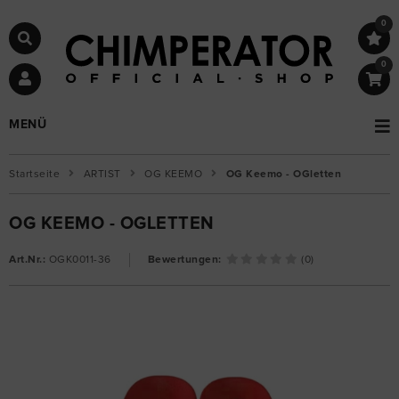
0
0
MENÜ
Startseite
ARTIST
OG KEEMO
OG Keemo - OGletten
OG KEEMO - OGLETTEN
Art.Nr.:
OGK0011-36
Bewertungen:
(0)