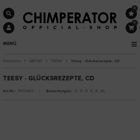
0
0
MENÜ
Startseite
ARTIST
TEESY
Teesy - Glücksrezepte, CD
TEESY - GLÜCKSREZEPTE, CD
Art.Nr.:
TSY0007
Bewertungen:
(0)