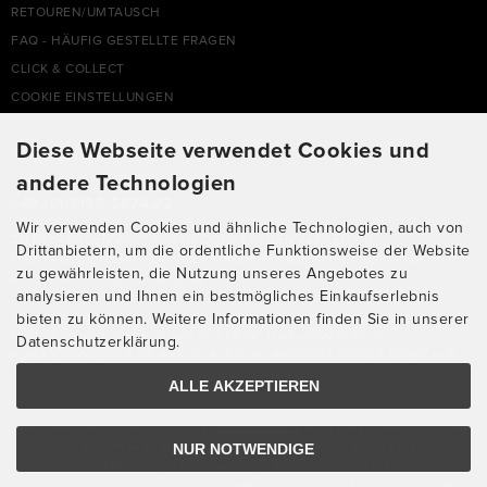
RETOUREN/UMTAUSCH
FAQ - HÄUFIG GESTELLTE FRAGEN
CLICK & COLLECT
COOKIE EINSTELLUNGEN
Diese Webseite verwendet Cookies und
SUPPORTHOTLINE
andere Technologien
+49 (0) 7195 5874-22
Wir verwenden Cookies und ähnliche Technologien, auch von
ZU LAUFENDEN AUFTRÄGEN ODER FRAGEN ALLGEMEIN:
Drittanbietern, um die ordentliche Funktionsweise der Website
MONTAG, DIENSTAG, DONNERSTAG, FREITAG: 10:00 - 16:00 UHR
zu gewährleisten, die Nutzung unseres Angebotes zu
MITTWOCH: 10:00 - 18:00 UHR
analysieren und Ihnen ein bestmögliches Einkaufserlebnis
bieten zu können. Weitere Informationen finden Sie in unserer
* KOSTEN: NORMALER ORTSTARIF DE, MIT FLATRATEVERTRAG NATÜRLICH
KOSTENLOS. AUS DEM AUSLAND FALLEN DIE JEWEILS GELTENDEN
Datenschutzerklärung.
AUSLANDSGEBÜHREN AN. ANRUFE AUS DEM HANDYNETZ KÖNNEN ABWEICHEN.
ALLE AKZEPTIEREN
Alle Preise inkl. gesetzl. MwSt. zzgl.
Versandkosten
. Die durchgestrichenen Preise
NUR NOTWENDIGE
entsprechen dem bisherigen Preis bei Chimperator Onlineshop
© 2026 Chimperator Onlineshop • Alle Rechte vorbehalten
modified eCommerce Shopsoftware © 2009-2026 • Design & Programmierung Rehm