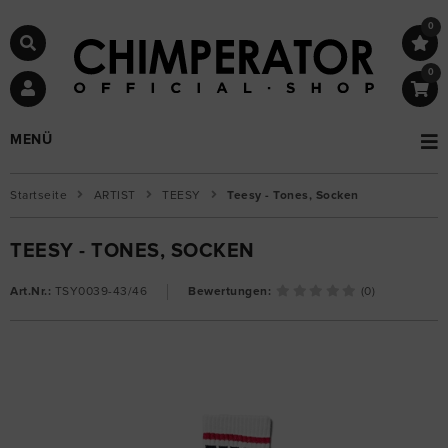
0
0
MENÜ
Startseite
ARTIST
TEESY
Teesy - Tones, Socken
TEESY - TONES, SOCKEN
Art.Nr.:
TSY0039-43/46
Bewertungen:
(0)