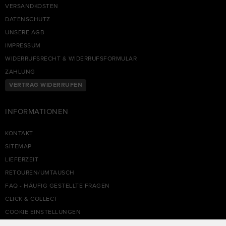
VERSANDKOSTEN
DATENSCHUTZ
UNSERE AGB
IMPRESSUM
WIDERRUFSRECHT & WIDERRUFSFORMULAR
ZAHLUNG
VERTRAG WIDERRUFEN
INFORMATIONEN
KONTAKT
SITEMAP
LIEFERZEIT
RETOUREN/UMTAUSCH
FAQ - HÄUFIG GESTELLTE FRAGEN
CLICK & COLLECT
COOKIE EINSTELLUNGEN