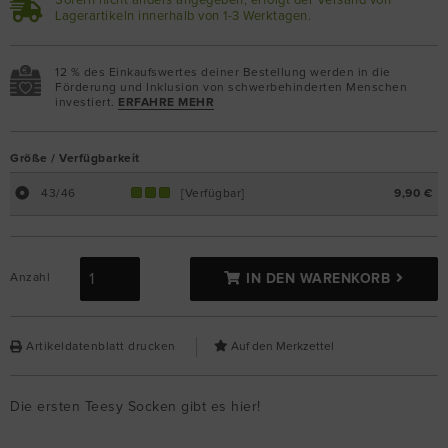
Sofern nicht anders angegeben, erfolgt der Versand von
Lagerartikeln innerhalb von 1-3 Werktagen.
12 % des Einkaufswertes deiner Bestellung werden in die
Förderung und Inklusion von schwerbehinderten Menschen
investiert.
ERFAHRE MEHR
Größe / Verfügbarkeit
43/46
[Verfügbar]
9,90 €
Anzahl
IN DEN WARENKORB
Artikeldatenblatt drucken
Die ersten Teesy Socken gibt es hier!