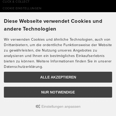
CLICK & COLLECT
COOKIE EINSTELLUNGEN
Diese Webseite verwendet Cookies und
SUPPORTHOTLINE
andere Technologien
+49 (0) 7195 5874-22
Wir verwenden Cookies und ähnliche Technologien, auch von
ZU LAUFENDEN AUFTRÄGEN ODER FRAGEN ALLGEMEIN:
Drittanbietern, um die ordentliche Funktionsweise der Website
MONTAG, DIENSTAG, DONNERSTAG, FREITAG: 10:00 - 16:00 UHR
zu gewährleisten, die Nutzung unseres Angebotes zu
MITTWOCH: 10:00 - 18:00 UHR
analysieren und Ihnen ein bestmögliches Einkaufserlebnis
bieten zu können. Weitere Informationen finden Sie in unserer
* KOSTEN: NORMALER ORTSTARIF DE, MIT FLATRATEVERTRAG NATÜRLICH
KOSTENLOS. AUS DEM AUSLAND FALLEN DIE JEWEILS GELTENDEN
Datenschutzerklärung.
AUSLANDSGEBÜHREN AN. ANRUFE AUS DEM HANDYNETZ KÖNNEN ABWEICHEN.
ALLE AKZEPTIEREN
Alle Preise inkl. gesetzl. MwSt. zzgl.
Versandkosten
. Die durchgestrichenen Preise
NUR NOTWENDIGE
entsprechen dem bisherigen Preis bei Chimperator Onlineshop
© 2026 Chimperator Onlineshop • Alle Rechte vorbehalten
modified eCommerce Shopsoftware © 2009-2026 • Design & Programmierung Rehm
Einstellungen anpassen
Webdesign