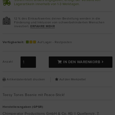
Sofern nicht anders angegeben, erfolgt der Versand von
Lagerartikeln innerhalb von 1-3 Werktagen.
12 % des Einkaufswertes deiner Bestellung werden in die
Förderung und Inklusion von schwerbehinderten Menschen
investiert.
ERFAHRE MEHR
Verfügbarkeit:
Auf Lager - Restposten
Anzahl
IN DEN WARENKORB
Artikeldatenblatt drucken
Teesy Tones Beanie mit Peace-Stick!
Herstellerangaben (GPSR)
Chimperator Productions GmbH & Co. KG || Quellenstr. 7,