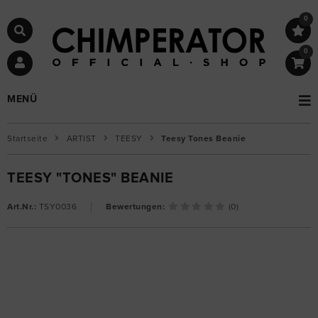
0
0
MENÜ
Startseite
ARTIST
TEESY
Teesy Tones Beanie
TEESY "TONES" BEANIE
Art.Nr.:
TSY0036
Bewertungen:
(0)