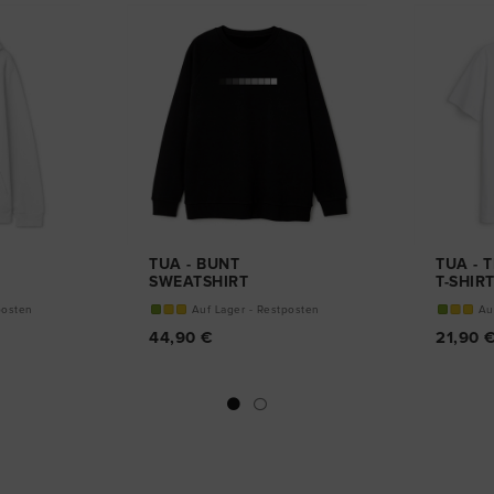
TUA - BUNT
TUA - 
SWEATSHIRT
T-SHIR
posten
Auf Lager - Restposten
Au
44,90 €
21,90 