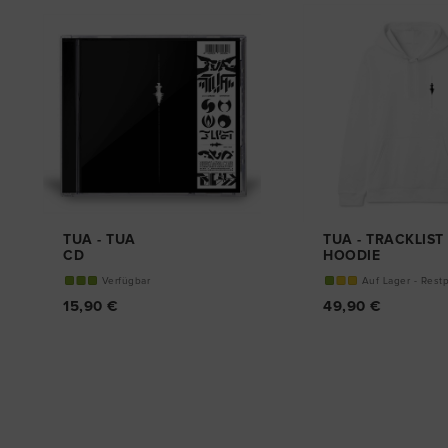
3%
TUA - TUA
TUA - TRACKLIST
CD
HOODIE
Verfügbar
Auf Lager - Rest
15,90 €
49,90 €