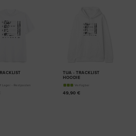
TRACKLIST
TUA - TRACKLIST
T
HOODIE
f Lager - Restposten
Verfügbar
€
49,90 €