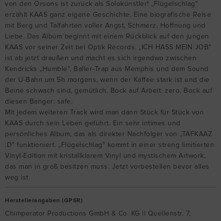
von den Orsons ist zurück als Solokünstler! „Flügelschlag"
erzählt KAAS ganz eigene Geschichte. Eine biografische Reise
mit Berg und Talfahrten voller Angst, Schmerz, Hoffnung und
Liebe. Das Album beginnt mit einem Rückblick auf den jungen
KAAS vor seiner Zeit bei Optik Records. „ICH HASS MEIN JOB"
ist ab jetzt draußen und macht es sich irgendwo zwischen
Kendricks „Humble", Baller-Trap aus Memphis und dem Sound
der U-Bahn um 5h morgens, wenn der Kaffee stark ist und die
Beine schwach sind, gemütlich. Bock auf Arbeit: zero. Bock auf
diesen Banger: safe.
Mit jedem weiteren Track wird man dann Stück für Stück von
KAAS durch sein Leben geführt. Ein sehr intimes und
persönliches Album, das als direkter Nachfolger von „TAFKAAZ
:D" funktioniert. „Flügelschlag" kommt in einer streng limitierten
Vinyl-Edition mit kristallklarem Vinyl und mystischem Artwork,
das man in groß besitzen muss. Jetzt vorbestellen bevor alles
weg ist.
Herstellerangaben (GPSR)
Chimperator Productions GmbH & Co. KG || Quellenstr. 7,