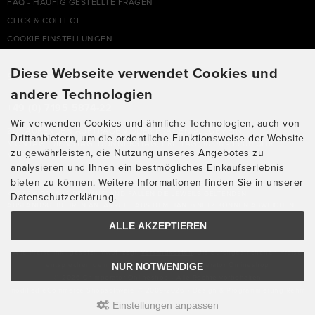
FAQ - HÄUFIG GESTELLTE FRAGEN
CLICK & COLLECT
COOKIE EINSTELLUNGEN
Diese Webseite verwendet Cookies und
SUPPORTHOTLINE
andere Technologien
+49 (0) 7195 5874-22
Wir verwenden Cookies und ähnliche Technologien, auch von
ZU LAUFENDEN AUFTRÄGEN ODER FRAGEN ALLGEMEIN:
Drittanbietern, um die ordentliche Funktionsweise der Website
MONTAG, DIENSTAG, DONNERSTAG, FREITAG: 10:00 - 16:00 UHR
zu gewährleisten, die Nutzung unseres Angebotes zu
MITTWOCH: 10:00 - 18:00 UHR
analysieren und Ihnen ein bestmögliches Einkaufserlebnis
bieten zu können. Weitere Informationen finden Sie in unserer
* KOSTEN: NORMALER ORTSTARIF DE, MIT FLATRATEVERTRAG NATÜRLICH
KOSTENLOS. AUS DEM AUSLAND FALLEN DIE JEWEILS GELTENDEN
Datenschutzerklärung.
AUSLANDSGEBÜHREN AN. ANRUFE AUS DEM HANDYNETZ KÖNNEN ABWEICHEN.
ALLE AKZEPTIEREN
Alle Preise inkl. gesetzl. MwSt. zzgl.
Versandkosten
. Die durchgestrichenen Preise
NUR NOTWENDIGE
entsprechen dem bisherigen Preis bei Chimperator Onlineshop
© 2026 Chimperator Onlineshop • Alle Rechte vorbehalten
modified eCommerce Shopsoftware © 2009-2026 • Design & Programmierung Rehm
Einstellungen anpassen
Webdesign