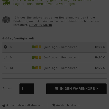
Sofern nicht anders angegeben, erfolgt der Versand von
Lagerartikeln innerhalb von 1-3 Werktagen.
12 % des Einkaufswertes deiner Bestellung werden in die
Förderung und Inklusion von schwerbehinderten Menschen
investiert.
ERFAHRE MEHR
Größe / Verfügbarkeit
S
[Auf Lager - Restposten]
19,90 €
M
[Auf Lager - Restposten]
19,90 €
XL
[Auf Lager - Restposten]
19,90 €
Anzahl
IN DEN WARENKORB
Artikeldatenblatt drucken