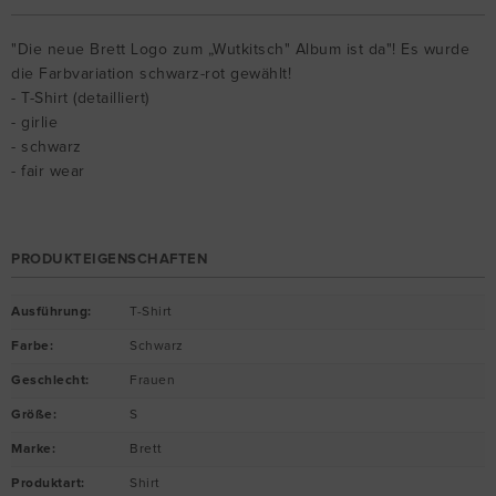
"Die neue Brett Logo zum „Wutkitsch" Album ist da"! Es wurde
die Farbvariation schwarz-rot gewählt!
- T-Shirt (detailliert)
- girlie
- schwarz
- fair wear
PRODUKTEIGENSCHAFTEN
Ausführung
:
T-Shirt
Farbe
:
Schwarz
Geschlecht
:
Frauen
Größe
:
S
Marke
:
Brett
Produktart
:
Shirt