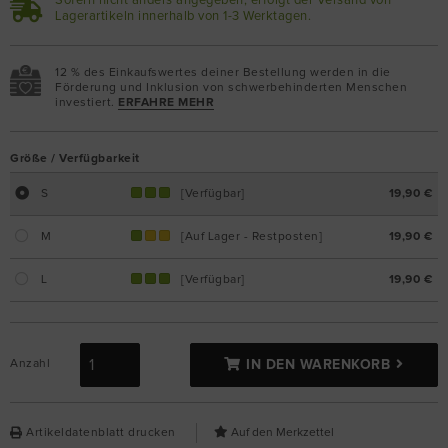
Sofern nicht anders angegeben, erfolgt der Versand von
Lagerartikeln innerhalb von 1-3 Werktagen.
12 % des Einkaufswertes deiner Bestellung werden in die
Förderung und Inklusion von schwerbehinderten Menschen
investiert.
ERFAHRE MEHR
Größe / Verfügbarkeit
S
[Verfügbar]
19,90 €
M
[Auf Lager - Restposten]
19,90 €
L
[Verfügbar]
19,90 €
Anzahl
IN DEN WARENKORB
Artikeldatenblatt drucken