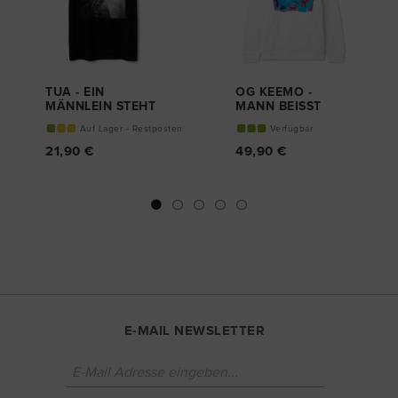
TUA - EIN
OG KEEMO -
MÄNNLEIN STEHT
MANN BEISST
IM WALDE T-
HUND
Auf Lager - Restposten
Verfügbar
SHIRT
HOODY
21,90 €
49,90 €
E-MAIL NEWSLETTER