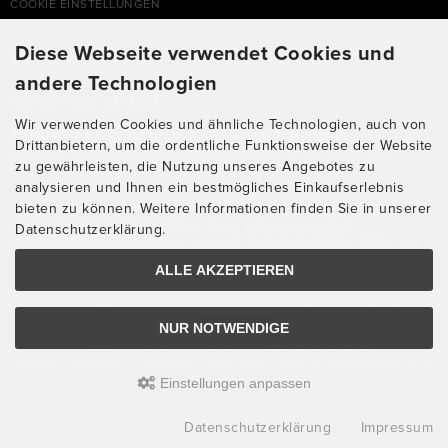
COOKIE EINSTELLUNGEN
Diese Webseite verwendet Cookies und
SUPPORTHOTLINE
andere Technologien
+49 (0) 7195 5874-22
Wir verwenden Cookies und ähnliche Technologien, auch von
ZU LAUFENDEN AUFTRÄGEN ODER FRAGEN ALLGEMEIN:
Drittanbietern, um die ordentliche Funktionsweise der Website
MONTAG, DIENSTAG, DONNERSTAG, FREITAG: 10:00 - 16:00 UHR
zu gewährleisten, die Nutzung unseres Angebotes zu
MITTWOCH: 10:00 - 18:00 UHR
analysieren und Ihnen ein bestmögliches Einkaufserlebnis
bieten zu können. Weitere Informationen finden Sie in unserer
* KOSTEN: NORMALER ORTSTARIF DE, MIT FLATRATEVERTRAG NATÜRLICH
KOSTENLOS. AUS DEM AUSLAND FALLEN DIE JEWEILS GELTENDEN
Datenschutzerklärung.
AUSLANDSGEBÜHREN AN. ANRUFE AUS DEM HANDYNETZ KÖNNEN ABWEICHEN.
ALLE AKZEPTIEREN
Alle Preise inkl. gesetzl. MwSt. zzgl.
Versandkosten
. Die durchgestrichenen Preise
NUR NOTWENDIGE
entsprechen dem bisherigen Preis bei Chimperator Onlineshop
© 2026 Chimperator Onlineshop • Alle Rechte vorbehalten
modified eCommerce Shopsoftware © 2009-2026 • Design & Programmierung Rehm
Einstellungen anpassen
Webdesign
Datenschutzerklärung
Impressum