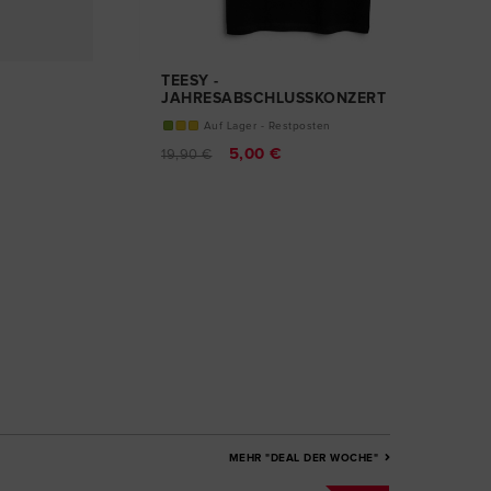
TEESY -
JAHRESABSCHLUSSKONZERT
T-SHIRT
Auf Lager - Restposten
5,00 €
19,90 €
MEHR "DEAL DER WOCHE"