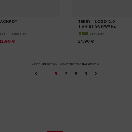
 JACKPOT
TEESY - LOGO 2.0
T-SHIRT SCHWARZ
Lager - Restposten
Verfügbar
12,90 €
21,90 €
Zeige
101
bis
120
(von insgesamt
163
Artikeln)
...
6
7
8
9