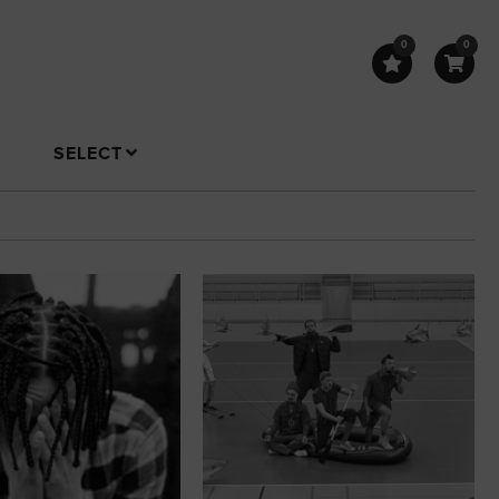
0
0
SELECT