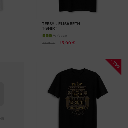
TEESY - ELISABETH
T-SHIRT
Verfügbar
15,90 €
21,90 €
- 75%