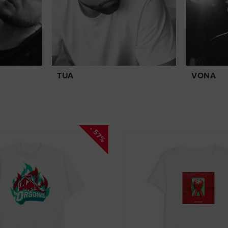
TUA
VONA
- 57%