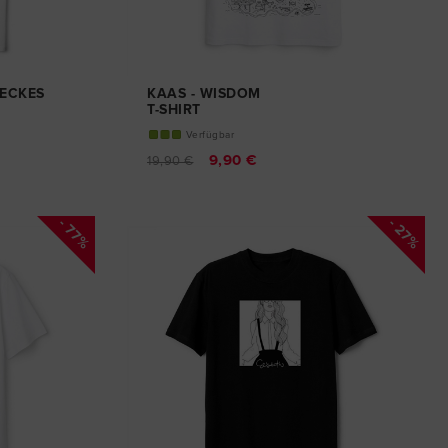
AECKES
KAAS - WISDOM
T-SHIRT
Verfügbar
9,90 €
19,90 €
- 77%
- 27%