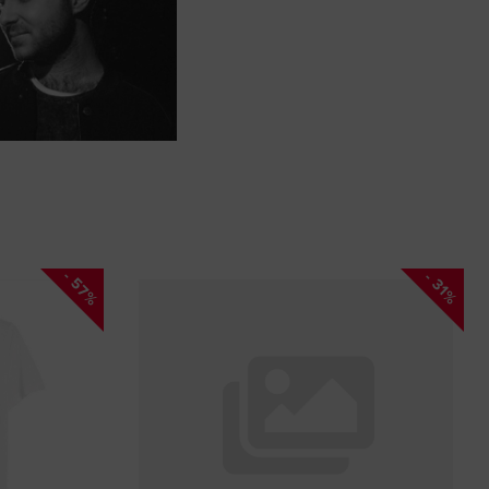
- 57%
- 31%