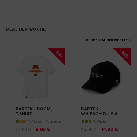
DEAL DER WOCHE
MEHR "DEAL DER WOCHE"
- 53%
- 42%
BARTEK - BOOM,
BARTEK -
T-SHIRT
WHIPSCH DU'S A
LOT, CAP
Auf Lager - Restposten
Verfügbar
9,90 €
14,90 €
20,90 €
25,90 €